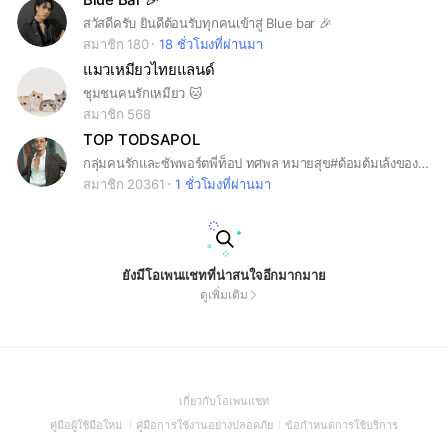
สวัสดีครับ ยินดีต้อนรับทุกคนเข้าสู่ Blue bar 🎉
สมาชิก 180
18 ชั่วโมงที่ผ่านมา
แมวเหมียวไทยแลนด์
ชุมชนคนรักเหมียว 🐱
สมาชิก 568
TOP TODSAPOL
กลุ่มคนรักและซัพพอร์ตพี่ท็อป ทศพล หมายสุข#ด้อมต้มเล้งของพี่ท็อป
สมาชิก 20361
1 ชั่วโมงที่ผ่านมา
ยังมีโอเพนแชทที่น่าสนใจอีกมากมาย
ดูเพิ่มเติม
(Open
เกี่ยวกับโอเพนแชท
in
(Open
(Open
(Open
คู่มือผู้ใช้มือใหม่
คู่มือการใช้งานอย่างปลอดภัย
ข้อกำหนดการใช้บริการ
a
in
in
in