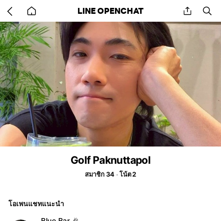
Go
share
se
LINE OPENCHAT
back
to
home
Golf Paknuttapol
สมาชิก 34
โน้ต 2
โอเพนแชทแนะนำ
Blue Bar 🎉