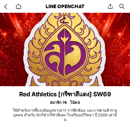
Go
share
se
LINE OPENCHAT
back
to
home
Red Athletics [กรีฑาสีแดง] SW69
สมาชิก 76
โน้ต 0
ใช้สำหรับการชี้แจงข้อมูลข่าวสาร การฝึกซ้อม และการตามตัวราย
บุคคล สำหรับ นักกีฬากรีฬาสีแดง โรงเรียนสวีวิทยา ปี 2569 เท่านั้
น