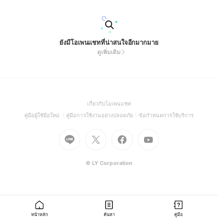
ยังมีโอเพนแชทที่น่าสนใจอีกมากมาย
ดูเพิ่มเติม
(Open
เกี่ยวกับโอเพนแชท
in
(Open
(Open
(Open
คู่มือผู้ใช้มือใหม่
คู่มือการใช้งานอย่างปลอดภัย
ข้อกำหนดการใช้บริการ
a
in
in
in
Go
Go
Go
new
Go
a
a
a
to
to
to
window)
to
new
new
new
Line
X
Facebook
Youtube
window)
window)
window)
(Open
(Open
(Open
(Open
© LY Corporation
in
in
in
in
a
a
a
a
new
new
new
new
window)
window)
window)
window)
หน้าหลัก
ค้นหา
คู่มือ