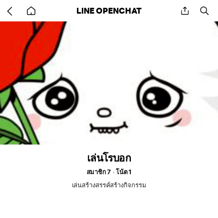
Go
share
se
LINE OPENCHAT
back
to
home
เล่นโรบอก
สมาชิก 7
โน้ต 1
เล่นสร้างสรรค์สร้างกิจกรรม