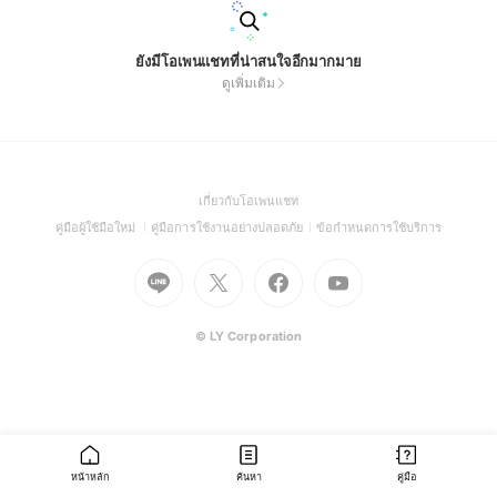
ยังมีโอเพนแชทที่น่าสนใจอีกมากมาย
ดูเพิ่มเติม
(Open
เกี่ยวกับโอเพนแชท
in
(Open
(Open
(Open
คู่มือผู้ใช้มือใหม่
คู่มือการใช้งานอย่างปลอดภัย
ข้อกำหนดการใช้บริการ
a
in
in
in
Go
Go
Go
new
Go
a
a
a
to
to
to
window)
to
new
new
new
Line
X
Facebook
Youtube
window)
window)
window)
(Open
(Open
(Open
(Open
© LY Corporation
in
in
in
in
a
a
a
a
new
new
new
new
window)
window)
window)
window)
หน้าหลัก
ค้นหา
คู่มือ