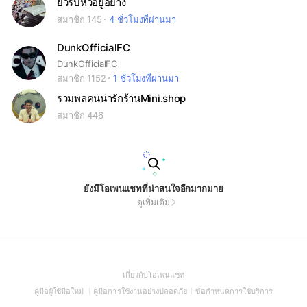
ยิวรับหิ้วอยู่อย่าง
สมาชิก 145
4 ชั่วโมงที่ผ่านมา
DunkOfficialFC
DunkOfficialFC
สมาชิก 1152
1 ชั่วโมงที่ผ่านมา
รวมพลคนน่ารักร้านMini.shop
สมาชิก 446
ยังมีโอเพนแชทที่น่าสนใจอีกมากมาย
ดูเพิ่มเติม
(Open
เกี่ยวกับโอเพนแชท
in
(Open
(Open
(Open
คู่มือผู้ใช้มือใหม่
คู่มือการใช้งานอย่างปลอดภัย
ข้อกำหนดการใช้บริการ
a
in
in
in