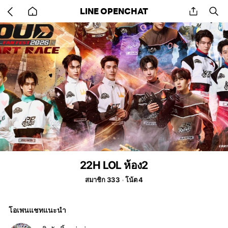
Go
share
se
LINE OPENCHAT
back
to
home
22H LOL ห้อง2
สมาชิก 333
โน้ต 4
โอเพนแชทแนะนำ