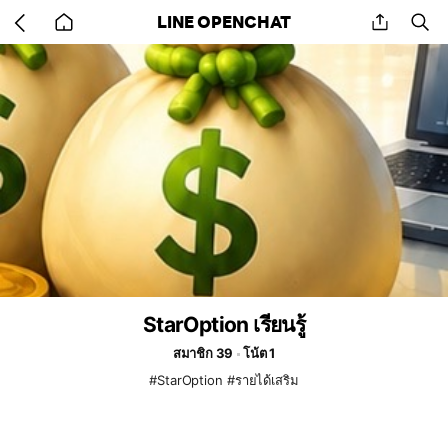
Go
share
se
LINE OPENCHAT
back
to
home
StarOption เรียนรู้
สมาชิก 39
โน้ต 1
#StarOption #รายได้เสริม