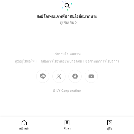
ยังมีโอเพนแชทที่น่าสนใจอีกมากมาย
ดูเพิ่มเติม
(Open
เกี่ยวกับโอเพนแชท
in
(Open
(Open
(Open
คู่มือผู้ใช้มือใหม่
คู่มือการใช้งานอย่างปลอดภัย
ข้อกำหนดการใช้บริการ
a
in
in
in
Go
Go
Go
new
Go
a
a
a
to
to
to
window)
to
new
new
new
Line
X
Facebook
Youtube
window)
window)
window)
(Open
(Open
(Open
(Open
© LY Corporation
in
in
in
in
a
a
a
a
new
new
new
new
window)
window)
window)
window)
หน้าหลัก
ค้นหา
คู่มือ