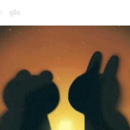
า
คู่มือ