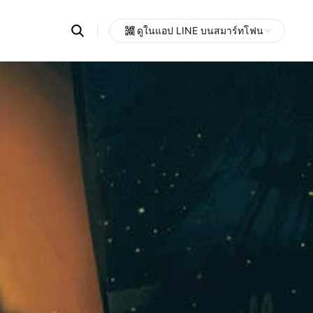
Search
ดูในแอป LINE บนสมาร์ทโฟน
OpenChats
Open
or
search
messages
area