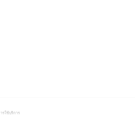
(Open
ารใช้บริการ
in
a
new