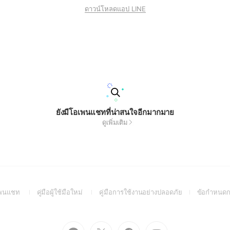
ดาวน์โหลดแอป LINE
ยังมีโอเพนแชทที่น่าสนใจอีกมากมาย
ดูเพิ่มเติม
(Open
(Open
(Open
อเพนแชท
คู่มือผู้ใช้มือใหม่
คู่มือการใช้งานอย่างปลอดภัย
ข้อกำหนดก
in
in
in
a
a
a
new
new
new
Go
Go
Go
Go