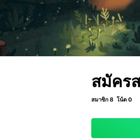
สมัคร
สมาชิก 8
โน้ต 0