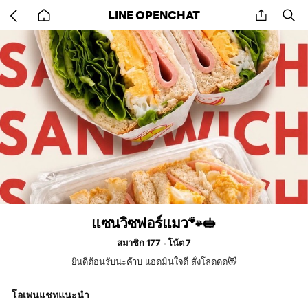
Go
share
se
LINE OPENCHAT
back
to
home
แซนวิซฟอร์แมว🐾🥪
สมาชิก 177
โน้ต 7
ยินดีต้อนรับนะค้าบ แอดมินใจดี สั่งโลดดด😻
โอเพนแชทแนะนำ