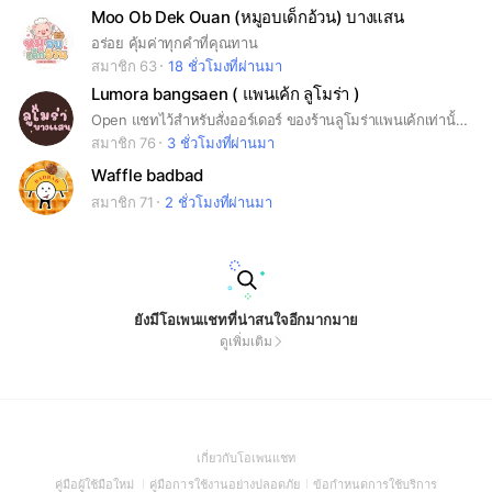
Moo Ob Dek Ouan (หมูอบเด็กอ้วน) บางแสน
อร่อย คุ้มค่าทุกคำที่คุณทาน
สมาชิก 63
18 ชั่วโมงที่ผ่านมา
Lumora bangsaen ( แพนเค้ก ลูโมร่า )
Open แชทไว้สำหรับสั่งออร์เดอร์ ของร้านลูโมร่าแพนเค้กเท่านั้น สามารถเข้ามาสั่งออเดอร์พร้อมบอกที่จัดส่ง
สมาชิก 76
3 ชั่วโมงที่ผ่านมา
Waffle badbad
สมาชิก 71
2 ชั่วโมงที่ผ่านมา
ยังมีโอเพนแชทที่น่าสนใจอีกมากมาย
ดูเพิ่มเติม
(Open
เกี่ยวกับโอเพนแชท
in
(Open
(Open
(Open
คู่มือผู้ใช้มือใหม่
คู่มือการใช้งานอย่างปลอดภัย
ข้อกำหนดการใช้บริการ