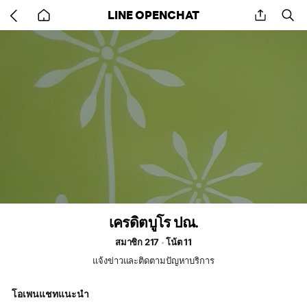
Go
share
se
LINE OPENCHAT
back
to
home
เครดิตบูโร ปณ.
สมาชิก 217
โน้ต 11
แจ้งข่าวและติดตามปัญหาบริการ
โอเพนแชทแนะนำ