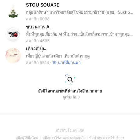
STOU SQUARE
กลุ่มนักศึกษา มหาวิทยาลัยสุโขทัยธรรมาธิราช (มสธ.) Sukhothai Thammathirat Open University [STOU]
สมาชิก 6098
ขบวนการ AI
พื้นที่พูดคุยเกี่ยวกับ AI ที่ไม่ว่าจะเป็นใครก็สามารถเข้ามาพูดคุยกับได้ #AIRANGERS
สมาชิก 4695
เที่ยวญี่ปุ่น
เที่ยวญี่ปุ่นง่ายนิดเดียว เที่ยวมันส์ทุกฤดู
สมาชิก 5514
19 นาทีที่ผ่านมา
ยังมีโอเพนแชทที่น่าสนใจอีกมากมาย
ดูเพิ่มเติม
(Open
เกี่ยวกับโอเพนแชท
in
(Open
(Open
(Open
คู่มือผู้ใช้มือใหม่
คู่มือการใช้งานอย่างปลอดภัย
ข้อกำหนดการใช้บริการ