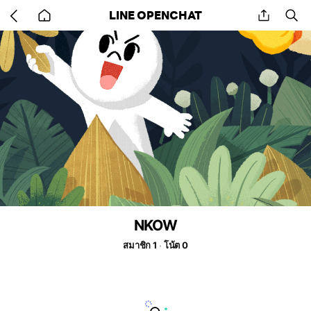
Go
share
se
LINE OPENCHAT
back
to
home
NKOW
สมาชิก 1
โน้ต 0