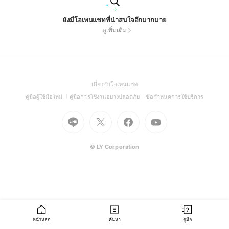
ยังมีโอเพนแชทที่น่าสนใจอีกมากมาย
ดูเพิ่มเติม
(Open
เกี่ยวกับโอเพนแชท
in
(Open
(Open
(Open
คู่มือผู้ใช้มือใหม่
คู่มือการใช้งานอย่างปลอดภัย
ข้อกำหนดการใช้บริการ
a
in
in
in
Go
Go
Go
new
Go
a
a
a
to
to
to
window)
to
new
new
new
Line
X
Facebook
Youtube
window)
window)
window)
(Open
(Open
(Open
(Open
© LY Corporation
in
in
in
in
a
a
a
a
new
new
new
new
window)
window)
window)
window)
หน้าหลัก
ค้นหา
คู่มือ