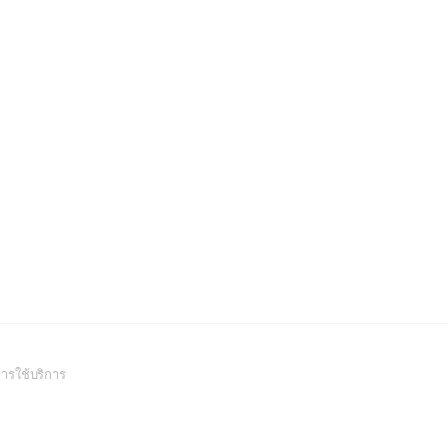
(Open
ารใช้บริการ
in
a
new