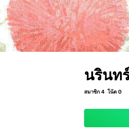
นรินทร
สมาชิก 4
โน้ต 0