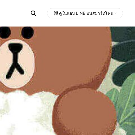
Search
ดูในแอป LINE บนสมาร์ทโฟน
OpenChats
Open
or
search
messages
area