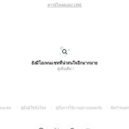
ดาวน์โหลดแอป LINE
ยังมีโอเพนแชทที่น่าสนใจอีกมากมาย
ดูเพิ่มเติม
(Open
(Open
(Open
อเพนแชท
คู่มือผู้ใช้มือใหม่
คู่มือการใช้งานอย่างปลอดภัย
ข้อกำหนดก
in
in
in
a
a
a
new
new
new
Go
Go
Go
Go