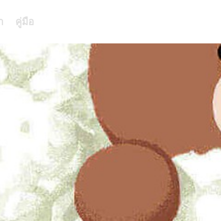
า
คู่มือ