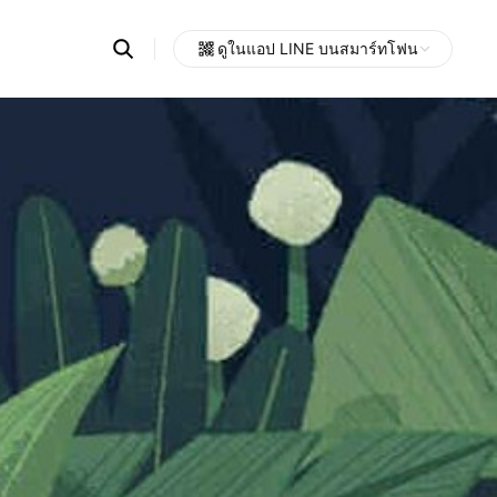
Search
ดูในแอป LINE บนสมาร์ทโฟน
OpenChats
Open
or
search
messages
area