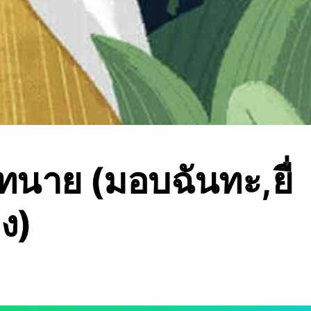
ทนาย (มอบฉันทะ,ยื่
ง)