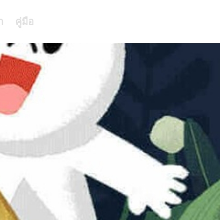
า
คู่มือ