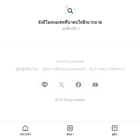
ยังมีโอเพนแชทที่น่าสนใจอีกมากมาย
ดูเพิ่มเติม
(Open
เกี่ยวกับโอเพนแชท
in
(Open
(Open
(Open
คู่มือผู้ใช้มือใหม่
คู่มือการใช้งานอย่างปลอดภัย
ข้อกำหนดการใช้บริการ
a
in
in
in
Go
Go
Go
new
Go
a
a
a
to
to
to
window)
to
new
new
new
Line
X
Facebook
Youtube
window)
window)
window)
(Open
(Open
(Open
(Open
© LY Corporation
in
in
in
in
a
a
a
a
new
new
new
new
window)
window)
window)
window)
หน้าหลัก
ค้นหา
คู่มือ