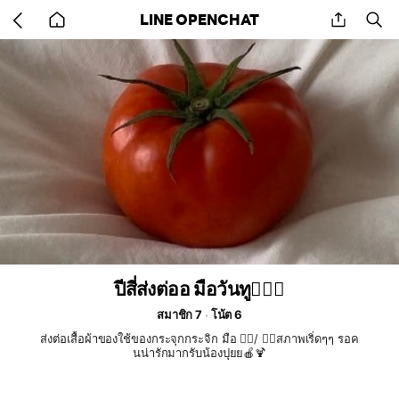
Go
share
se
LINE OPENCHAT
back
to
home
ปีสี่ส่งต่ออ มือวันทู🧚🏻‍♀️
สมาชิก 7
โน้ต 6
ส่งต่อเสื้อผ้าของใช้ของกระจุกกระจิก มือ ☝🏻/ ✌🏻สภาพเริ่ดๆๆ รอค
นน่ารักมากรับน้องปุยย🍎🍹