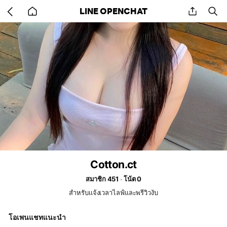
Go
share
se
LINE OPENCHAT
back
to
home
Cotton.ct
สมาชิก 451
โน้ต 0
สำหรับเเจ้งเวลาไลฟ์และพรีวิวงับ
โอเพนแชทแนะนำ