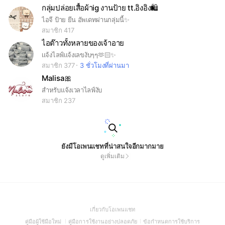
กลุ่มปล่อยเสื้อผ้าig งานป้าย tt.อิงอิง🛍
ไอจี ป้าย ยีน อัพเดทผ่านกลุ่มนี้✨️
สมาชิก 417
ไอต๊าวทั้งหลายของเจ้าอาย
เเจ้งไลฟ์เเจ้งเลขงับๆๆ🫶🏻✨
สมาชิก 377
3 ชั่วโมงที่ผ่านมา
Malisa🎀
สำหรับแจ้งเวลาไลฟ์งับ
สมาชิก 237
ยังมีโอเพนแชทที่น่าสนใจอีกมากมาย
ดูเพิ่มเติม
(Open
เกี่ยวกับโอเพนแชท
in
(Open
(Open
(Open
คู่มือผู้ใช้มือใหม่
คู่มือการใช้งานอย่างปลอดภัย
ข้อกำหนดการใช้บริการ