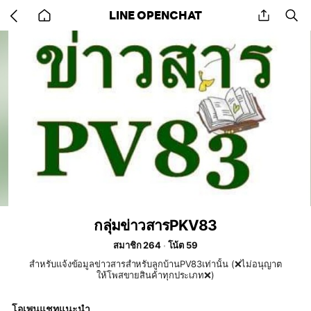
Go
share
se
LINE OPENCHAT
back
to
home
กลุ่มข่าวสารPKV83
สมาชิก 264
โน้ต 59
สำหรับแจ้งข้อมูลข่าวสารสำหรับลูกบ้านPV83เท่านั้น (❌ไม่อนุญาต
ให้โพสขายสินค้าทุกประเภท❌)
โอเพนแชทแนะนำ