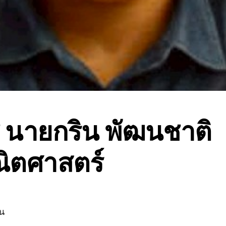
ิ นายกริน พัฒนชาติ
ิตศาสตร์
้น