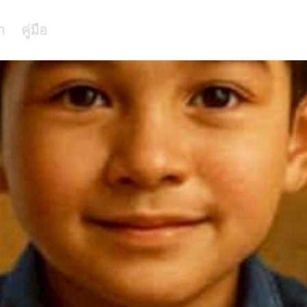
า
คู่มือ