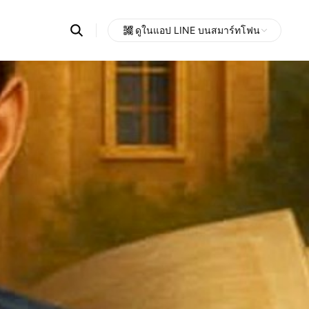
Search
ดูในแอป LINE บนสมาร์ทโฟน
OpenChats
Open
or
search
messages
area