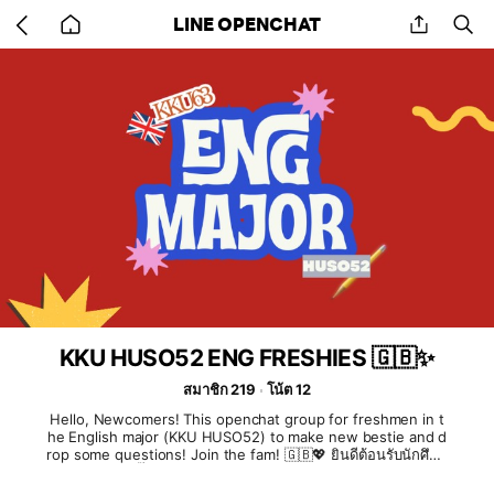
Go
share
se
LINE OPENCHAT
back
to
home
KKU​ HUSO52​ ENG​ FRESH​IES​ 🇬🇧​✨
สมาชิก 219
โน้ต 12
Hello, Newcomers! This openchat group for freshmen in t
he English major (KKU HUSO52) to make new bestie and d
rop some questions! Join the fam! 🇬🇧💖​ ยินดีต้อนรับนักศึกษ
าใหม่​ "มนุษย์​อิ๊งกาลพฤกษ์​ช่อที่​ 63" กับกลุ่มที่ไว้สำหรับเมาท์มอย
ทำความรู้เพื่อนใหม่​ สอบถามข้อมูล​ที่สงสัย​ เข้ามาจอยกันน๊าาาา🏡​