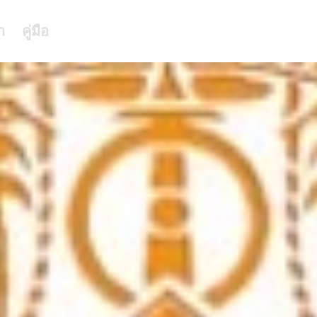
า
คู่มือ