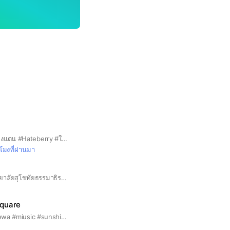
#คัลแลน #พี่จอง #น้องแดน #Hateberry #ใจฟู #Cullen #Jung [บ้านแฟนคลับไม่ใช่ตัวจริง]
วโมงที่ผ่านมา
กลุ่มนักศึกษา มหาวิทยาลัยสุโขทัยธรรมาธิราช (มสธ.) Sukhothai Thammathirat Open University [STOU]
Square
Fanclub miusic Praewa #miusic #sunshine🌞 #ミュージック #มิวสิค #หมานุ่ม #หมูนุ่ม คนรักน้องมิวสิคเข้ามาคุยกันได้นะ~