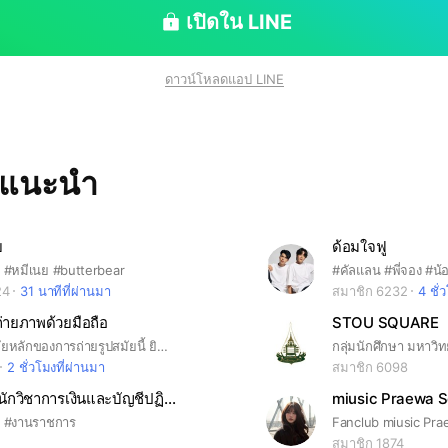
เปิดใน LINE
ดาวน์โหลดแอป LINE
ทแนะนำ
ย
ด้อมใจฟู
ย #หมีเนย #butterbear
24
31 นาทีที่ผ่านมา
สมาชิก 6232
4 ชั่
่ายภาพด้วยมือถือ
STOU SQUARE
มือถือเป็นปัจจัยหลักของการถ่ายรูปสมัยนี้ ยินดีต้อนรับเพื่อนที่ชอบถ่ายรูป มาเรียนรู้เทคนิคการถ่ายรูปจากมือถือกันมาส่งรูปที่ถ่ายจากมือถือพูดคุยเรื่องรูปอยากรู้เทคนิคด้านไหนส่งรูปมาถามกันได้ครับ (051061)
2 ชั่วโมงที่ผ่านมา
สมาชิก 6098
เตรียมสอบ นักวิชาการเงินและบัญชีปฏิบัติการ สป.มท. ปี 2568
miusic Praewa 
 #งานราชการ
สมาชิก 1874