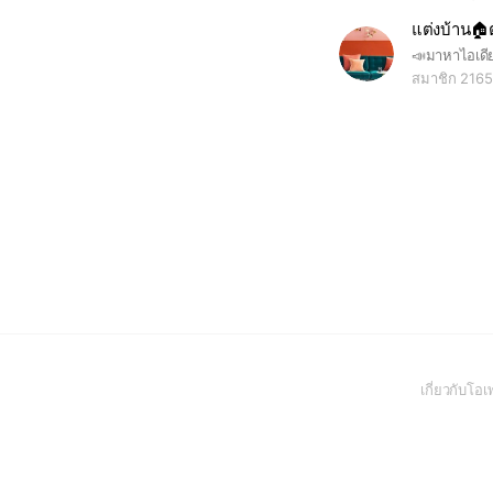
แต่งบ้าน🏠
สมาชิก 2165
เกี่ยวกับโ