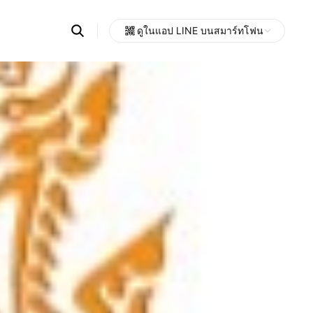
Search
ดูในแอป LINE บนสมาร์ทโฟน
OpenChats
Open
or
search
messages
area