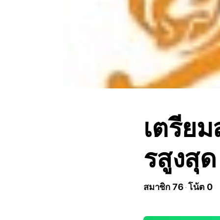
เตรียม
รสูงสุ
สมาชิก 76
โน้ต 0