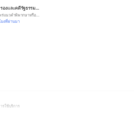
บรรทัดฐานคดีปกครองและคดีรัฐธรรมนูญ
วัตถุประสงค์เพื่อเผยแพร่แนวคำพิพากษาหรือคำสั่งในคดีปกครอง รวมถึงคำวินิจฉัยของศาลรัฐธรรมนูญ และแนวกฎหมายมหาชนต่างๆ (ไม่ใช่กลุ่มติว หรือกลุ่มปรึกษาคดีความ)
วโมงที่ผ่านมา
(Open
ารใช้บริการ
in
a
new
window)