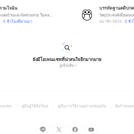
ตามใจฉัน
📣มาหาไอเดียแต่งบ้านและจัดสวนสวย ในหลากหลายสไตล์ตามใจตัวเอง📌พ่อค้าแม่ค้ามา💰 #ฝากร้านขายของแต่งบ้าน หรือตาม👷 #หาช่างทำบ้าน 🏡 #แต่งบ้าน🌹 #จัดสวน 🏖 #ไอเดียแต่งบ้าน #ไอเดียจัดสวน 🏠 #roomdecoration 🆘 #ปรึกษาปัญหาเกี่ยวกับบ้าน 🎈 #อุปกรณ์ตกแต่งบ้านและสวน
5 ชั่วโมงที่ผ่านมา
สมาชิก 6874
3 ชั่
ยังมีโอเพนแชทที่น่าสนใจอีกมากมาย
ดูเพิ่มเติม
(Open
(Open
(Open
อเพนแชท
คู่มือผู้ใช้มือใหม่
คู่มือการใช้งานอย่างปลอดภัย
ข้อกำหนดก
in
in
in
a
a
a
new
new
new
Go
Go
Go
Go
window)
window)
window)
to
to
to
to