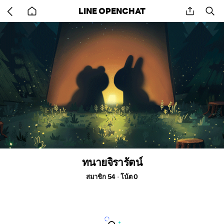
Go
share
se
LINE OPENCHAT
back
to
home
ทนายจิรารัตน์
สมาชิก 54
โน้ต 0