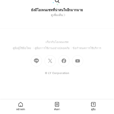
ยังมีโอเพนแชทที่น่าสนใจอีกมากมาย
ดูเพิ่มเติม
(Open
เกี่ยวกับโอเพนแชท
in
(Open
(Open
(Open
คู่มือผู้ใช้มือใหม่
คู่มือการใช้งานอย่างปลอดภัย
ข้อกำหนดการใช้บริการ
a
in
in
in
Go
Go
Go
new
Go
a
a
a
to
to
to
window)
to
new
new
new
Line
X
Facebook
Youtube
window)
window)
window)
(Open
(Open
(Open
(Open
© LY Corporation
in
in
in
in
a
a
a
a
new
new
new
new
window)
window)
window)
window)
หน้าหลัก
ค้นหา
คู่มือ