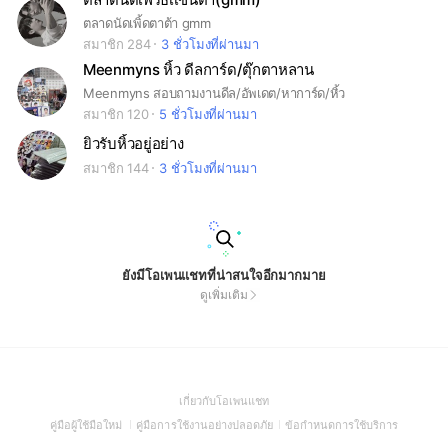
ตลาดนัดเพิ้ดตาต้า gmm
สมาชิก 284
3 ชั่วโมงที่ผ่านมา
Meenmyns หิ้ว ดีลการ์ด/ตุ๊กตาหลาน
Meenmyns สอบถามงานดีล/อัพเดต/หาการ์ด/หิ้ว
สมาชิก 120
5 ชั่วโมงที่ผ่านมา
ยิวรับหิ้วอยู่อย่าง
สมาชิก 144
3 ชั่วโมงที่ผ่านมา
ยังมีโอเพนแชทที่น่าสนใจอีกมากมาย
ดูเพิ่มเติม
(Open
เกี่ยวกับโอเพนแชท
in
(Open
(Open
(Open
คู่มือผู้ใช้มือใหม่
คู่มือการใช้งานอย่างปลอดภัย
ข้อกำหนดการใช้บริการ
a
in
in
in