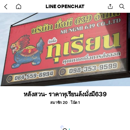
Go
share
se
LINE OPENCHAT
back
to
home
หลังสวน- ราคาทุเรียนล้งมั่งมี639
สมาชิก 20
โน้ต 1