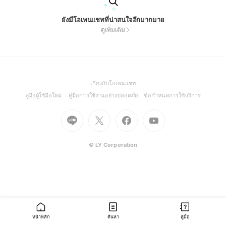
ยังมีโอเพนแชทที่น่าสนใจอีกมากมาย
ดูเพิ่มเติม
(Open
เกี่ยวกับโอเพนแชท
in
(Open
(Open
(Open
คู่มือผู้ใช้มือใหม่
คู่มือการใช้งานอย่างปลอดภัย
ข้อกำหนดการใช้บริการ
a
in
in
in
Go
Go
Go
new
Go
a
a
a
to
to
to
window)
to
new
new
new
Line
X
Facebook
Youtube
window)
window)
window)
(Open
(Open
(Open
(Open
© LY Corporation
in
in
in
in
a
a
a
a
new
new
new
new
window)
window)
window)
window)
หน้าหลัก
ค้นหา
คู่มือ