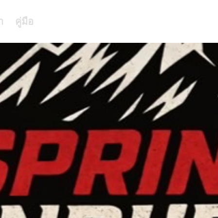
า
คู่มือ