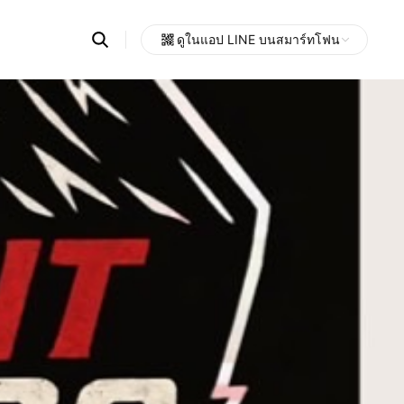
Search
ดูในแอป LINE บนสมาร์ทโฟน
OpenChats
Open
or
search
messages
area