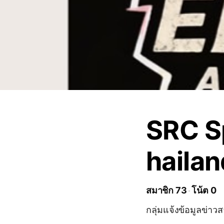
SRC Sp
haila
สมาชิก 73
โน้ต 0
กลุ่มแจ้งข้อมูลข่าว