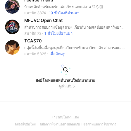
บ้านหลักสำหรับคนรัก เฟย ภัทร เอกแสงกุล 🤍💪🏻
สมาชิก 3874
19 ชั่วโมงที่ผ่านมา
MFUVC Open Chat
สำหรับการสอบถามข้อมูลต่างๆ เกี่ยวกับ วอลเลย์บอลมหาวิทยาลัยแม่ฟ้าหลวง
สมาชิก 73
1 ชั่วโมงที่ผ่านมา
TCAS70
กลุ่มนี้จัดขึ้นเพื่อพูดคุยเกี่ยวกับการเข้ามหาวิทยาลัย สามารถแลกเปลี่ยนข้อมูลและความรู้ได้เลยค่ะ #dek70 #dek71 #dek72 #เด็กซิ่ว
สมาชิก 5325
เมื่อสักครู่
ยังมีโอเพนแชทที่น่าสนใจอีกมากมาย
ดูเพิ่มเติม
(Open
เกี่ยวกับโอเพนแชท
in
(Open
(Open
(Open
คู่มือผู้ใช้มือใหม่
คู่มือการใช้งานอย่างปลอดภัย
ข้อกำหนดการใช้บริการ
a
in
in
in