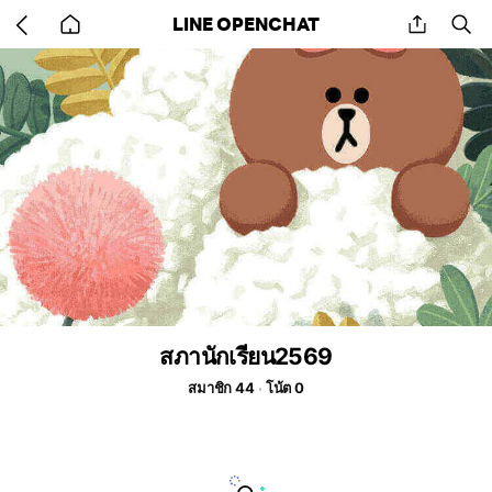
Go
share
se
LINE OPENCHAT
back
to
home
สภานักเรียน2569
สมาชิก 44
โน้ต 0