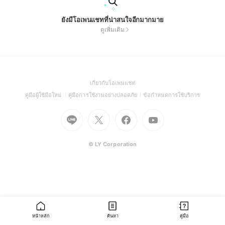
ยังมีโอเพนแชทที่น่าสนใจอีกมากมาย
ดูเพิ่มเติม
(Open
เกี่ยวกับโอเพนแชท
in
(Open
(Open
(Open
คู่มือผู้ใช้มือใหม่
คู่มือการใช้งานอย่างปลอดภัย
ข้อกำหนดการใช้บริการ
a
in
in
in
Go
Go
Go
new
Go
a
a
a
to
to
to
window)
to
new
new
new
Line
X
Facebook
Youtube
window)
window)
window)
(Open
(Open
(Open
(Open
© LY Corporation
in
in
in
in
a
a
a
a
new
new
new
new
window)
window)
window)
window)
หน้าหลัก
ค้นหา
คู่มือ