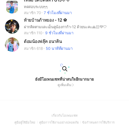
ทดสอบระบบๆๆ
สมาชิก 70
7 ชั่วโมงที่ผ่านมา
ท้ายบ้านก้าหยอง - 12 ⚽️
ฝากติดตามและเอ็นดูน้องกาก้า-12 ด้วยนะคะ🙏🏻💚🤍
สมาชิก 110
9 ชั่วโมงที่ผ่านมา
ด้อมน้องฟลุ๊ค อนาคิน
สมาชิก 618
50 นาทีที่ผ่านมา
ยังมีโอเพนแชทที่น่าสนใจอีกมากมาย
ดูเพิ่มเติม
(Open
เกี่ยวกับโอเพนแชท
in
(Open
(Open
(Open
คู่มือผู้ใช้มือใหม่
คู่มือการใช้งานอย่างปลอดภัย
ข้อกำหนดการใช้บริการ
a
in
in
in