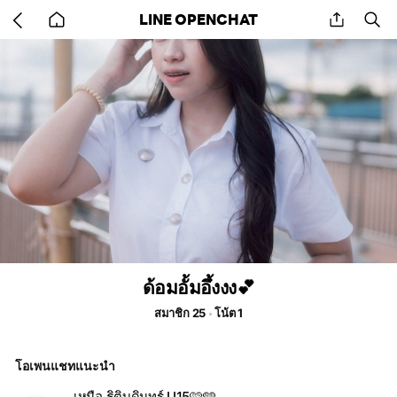
Go
share
se
LINE OPENCHAT
back
to
home
ด้อมอั้มอึ้งงง💕
สมาชิก 25
โน้ต 1
โอเพนแชทแนะนำ
เหนือ ธิติบดินทร์ U15🩷🩵