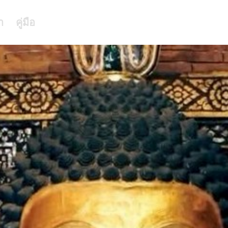
า
คู่มือ