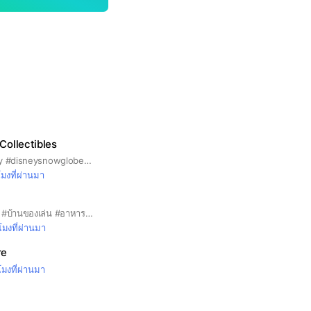
Collectibles
#แบมบี้สตอรี่ #disney #disneysnowglobe #disneyjimshore #disneyprincess #disneythailand #toy #toythailanf
โมงที่ผ่านมา
#ของเล่น #ของสะสม #บ้านของเล่น #อาหารจิ๋วขนมจิ๋ว #ตามหาของ # อุปกรณ์ของเล่น #ซิลวาเนียน #จานชามเซรามิค #ดาบพิฆาต # อุซา #พวงรถ # รถของเล่น #โมเดล #อังปัง
วโมงที่ผ่านมา
re
โมงที่ผ่านมา