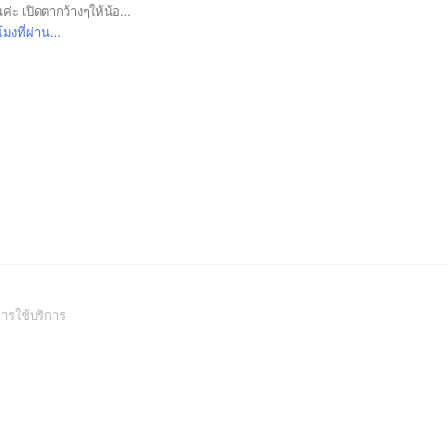
มาเสิร์ฟความน่ารักกันค่ะ เปิดตากว้างๆให้น้องตกกันนะคะพี่ๆ😂 #ตุ๊กตา #พวงกุญแจ #ดิสนีย์ #ซาริโอ้
มงที่ผ่านมา
(Open
ารใช้บริการ
in
a
new
window)