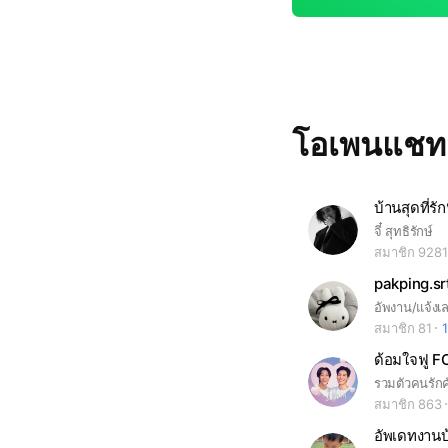
โอเพนแช
บ้านสุดที่รัก
จี๋ สุทธิรักษ์
สมาชิก 9281
pakping.sr
อัพงาน/แจ้งเ
สมาชิก 81
1
ด้อมใจฟู FC
สมาชิก 863
อัพเดทงานบ้