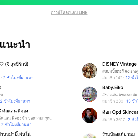
ดาวน์โหลดแอป LINE
ทแนะนำ
 (จี๋ สุทธิรักษ์)
DISNEY Vintage 
2 ชั่วโมงที่ผ่านมา
สมาชิก 142
12 ชั่ว
t
Baby.Eiko
ลข
2 ชั่วโมงที่ผ่านมา
สมาชิก 230
13 ชั่
 คัลแลน พี่จอง
ด้อม Opd Skinca
รวมตัวคนรักคัลแลน พี่จอง จ้า ขอความกรุณา ไม่เน้นเรื่องดราม่า เน้นหรือแชร์เรื่องใจฟูเท่านั้นจ้า ***งดการค้าขาย โอนเงินในกลุ่มเด็ดขาดจ้า เพื่อความสงบของกลุ่ม ** มิจฉาชีพห้ามเข้า***
สมาชิก 3617
2 ชั่ว
2 ชั่วโมงที่ผ่านมา
านหม่ามี๊เฟนโน่
ร้านน้องแก้มกลม