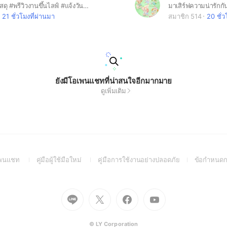
#อัพเดทเลขพัสดุ #พรีวิวงานขึ้นไลฟ์ #แจ้งวันเวลาไลฟ์ #ส่งรีวิวจากแม่แม่
21 ชั่วโมงที่ผ่านมา
สมาชิก 514
20 ชั่วโ
ยังมีโอเพนแชทที่น่าสนใจอีกมากมาย
ดูเพิ่มเติม
(Open
(Open
(Open
อเพนแชท
คู่มือผู้ใช้มือใหม่
คู่มือการใช้งานอย่างปลอดภัย
ข้อกำหนดก
in
in
in
a
a
a
new
new
new
Go
Go
Go
Go
window)
window)
window)
to
to
to
to
Line
X
Facebook
Youtube
(Open
(Open
(Open
(Open
© LY Corporation