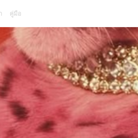
า
คู่มือ