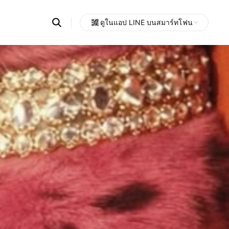
Search
ดูในแอป LINE บนสมาร์ทโฟน
OpenChats
Open
or
search
messages
area