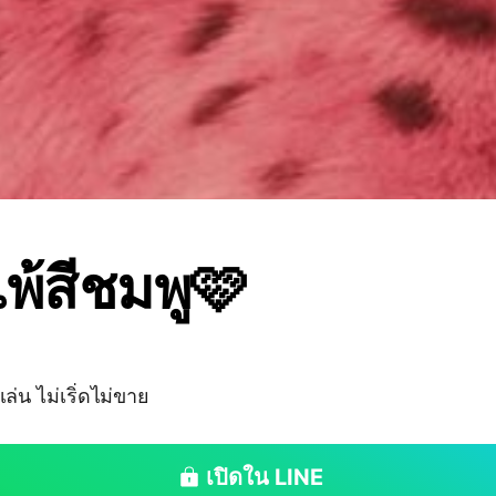
แพ้สีชมพู🩷
่น ไม่เริ่ดไม่ขาย
เปิดใน LINE