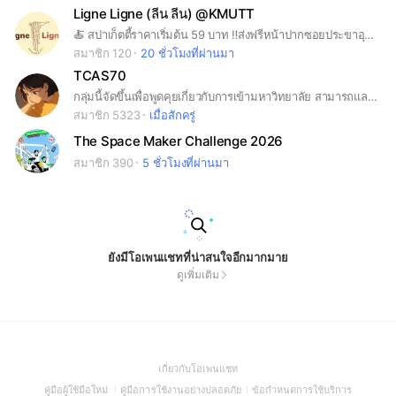
Ligne Ligne (ลีน ลีน) @KMUTT
🍝 สปาเก็ตตี้ราคาเริ่มต้น 59 บาท ‼️ส่งฟรีหน้าปากซอยประขาอุทิศ 45 (ตรงข้ามมจธ.)
สมาชิก 120
20 ชั่วโมงที่ผ่านมา
TCAS70
กลุ่มนี้จัดขึ้นเพื่อพูดคุยเกี่ยวกับการเข้ามหาวิทยาลัย สามารถแลกเปลี่ยนข้อมูลและความรู้ได้เลยค่ะ #dek70 #dek71 #dek72 #เด็กซิ่ว
สมาชิก 5323
เมื่อสักครู่
The Space Maker Challenge 2026
สมาชิก 390
5 ชั่วโมงที่ผ่านมา
ยังมีโอเพนแชทที่น่าสนใจอีกมากมาย
ดูเพิ่มเติม
(Open
เกี่ยวกับโอเพนแชท
in
(Open
(Open
(Open
คู่มือผู้ใช้มือใหม่
คู่มือการใช้งานอย่างปลอดภัย
ข้อกำหนดการใช้บริการ