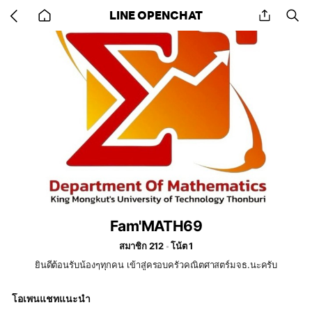
Go
share
se
LINE OPENCHAT
back
to
home
Fam'MATH69
สมาชิก 212
โน้ต 1
ยินดีต้อนรับน้องๆทุกคน เข้าสู่ครอบครัวคณิตศาสตร์มจธ.นะครับ
โอเพนแชทแนะนำ