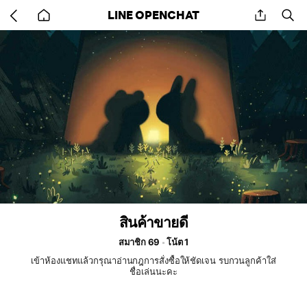
Go
share
se
LINE OPENCHAT
back
to
home
สินค้าขายดี
สมาชิก 69
โน้ต 1
เข้าห้องแชทแล้วกรุณาอ่านกฎการสั่งซื้อให้ชัดเจน รบกวนลูกค้าใส่
ชื่อเล่นนะคะ