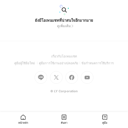
ยังมีโอเพนแชทที่น่าสนใจอีกมากมาย
ดูเพิ่มเติม
(Open
เกี่ยวกับโอเพนแชท
in
(Open
(Open
(Open
คู่มือผู้ใช้มือใหม่
คู่มือการใช้งานอย่างปลอดภัย
ข้อกำหนดการใช้บริการ
a
in
in
in
Go
Go
Go
new
Go
a
a
a
to
to
to
window)
to
new
new
new
Line
X
Facebook
Youtube
window)
window)
window)
(Open
(Open
(Open
(Open
© LY Corporation
in
in
in
in
a
a
a
a
new
new
new
new
window)
window)
window)
window)
หน้าหลัก
ค้นหา
คู่มือ