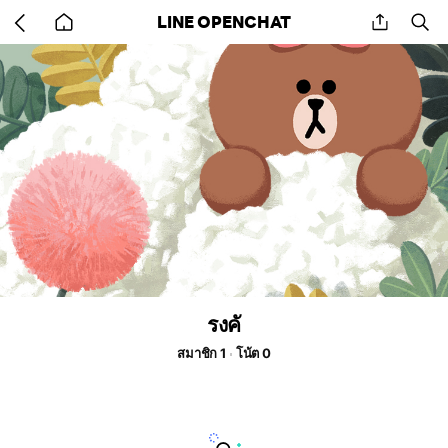
Go
share
se
LINE OPENCHAT
back
to
home
รงคั
สมาชิก 1
โน้ต 0