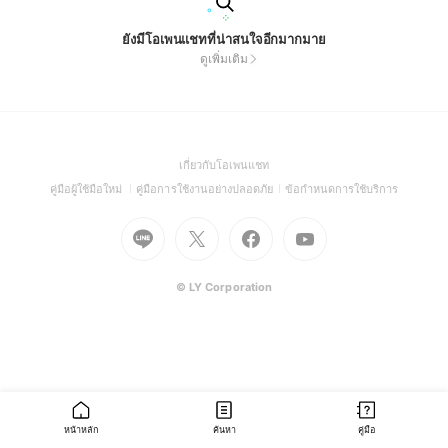
ยังมีโอเพนแชทที่น่าสนใจอีกมากมาย
ดูเพิ่มเติม
(Open
เกี่ยวกับโอเพนแชท
in
(Open
(Open
(Open
คู่มือผู้ใช้มือใหม่
คู่มือการใช้งานอย่างปลอดภัย
ข้อกำหนดการใช้บริการ
a
in
in
in
Go
Go
Go
new
Go
a
a
a
to
to
to
window)
to
new
new
new
Line
X
Facebook
Youtube
window)
window)
window)
(Open
(Open
(Open
(Open
© LY Corporation
in
in
in
in
a
a
a
a
new
new
new
new
window)
window)
window)
window)
หน้าหลัก
ค้นหา
คู่มือ