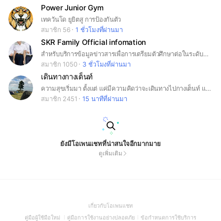
Power Junior Gym
เทควันโด ยูยิตสู การป้องกันตัว
สมาชิก 56
1 ชั่วโมงที่ผ่านมา
SKR Family Official infomation
สำหรับบริการข้อมูลข่าวสารเพื่อการเตรียมตัวศึกษาต่อในระดับมหาวิทยาลัย
สมาชิก 1050
3 ชั่วโมงที่ผ่านมา
เดินทางกางเต็นท์
ความสุขเริ่มมา ตั้งแต่ แค่มีความคิดว่าจะเดินทางไปกางเต็นท์ แล้วครับ และจุดหมายปลายทาง ที่ตั้งใจไว้ จะไปหาธรรมชาติ ไปกางเต็นท์ นอนดูดาว สูดอากาศบริสุทธิ์ เพื่อชีวิตจะได้มีพลัง ต่อสู้กับงาน ในวันข้างหน้าต่อไป ไปกันไปกัน ไปกางเต็นท์ ลุย!!!
สมาชิก 2451
15 นาทีที่ผ่านมา
ยังมีโอเพนแชทที่น่าสนใจอีกมากมาย
ดูเพิ่มเติม
(Open
เกี่ยวกับโอเพนแชท
in
(Open
(Open
(Open
คู่มือผู้ใช้มือใหม่
คู่มือการใช้งานอย่างปลอดภัย
ข้อกำหนดการใช้บริการ