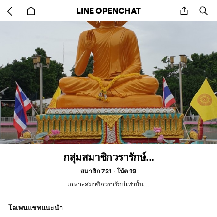
Go
share
se
LINE OPENCHAT
back
to
home
กลุ่มสมาชิกวรารักษ์...
สมาชิก 721
โน้ต 19
เฉพาะสมาชิกวรารักษ์เท่านั้น...
โอเพนแชทแนะนำ