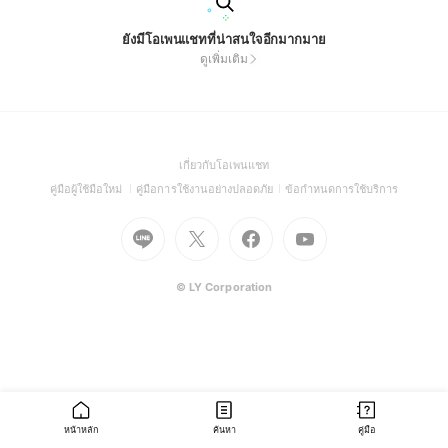
ยังมีโอเพนแชทที่น่าสนใจอีกมากมาย
ดูเพิ่มเติม
(Open
เกี่ยวกับโอเพนแชท
in
(Open
(Open
(Open
คู่มือผู้ใช้มือใหม่
คู่มือการใช้งานอย่างปลอดภัย
ข้อกำหนดการใช้บริการ
a
in
in
in
Go
Go
Go
new
Go
a
a
a
to
to
to
window)
to
new
new
new
Line
X
Facebook
Youtube
window)
window)
window)
(Open
(Open
(Open
(Open
© LY Corporation
in
in
in
in
a
a
a
a
new
new
new
new
window)
window)
window)
window)
หน้าหลัก
ค้นหา
คู่มือ