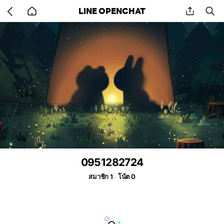
Go
share
se
LINE OPENCHAT
back
to
home
0951282724
สมาชิก 1
โน้ต 0