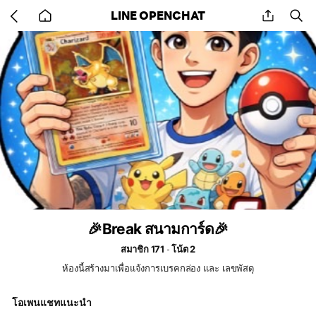
Go
share
se
LINE OPENCHAT
back
to
home
🎉Break สนามการ์ด🎉
สมาชิก 171
โน้ต 2
ห้องนี้สร้างมาเพื่อแจ้งการเบรคกล่อง และ เลขพัสดุ
โอเพนแชทแนะนำ