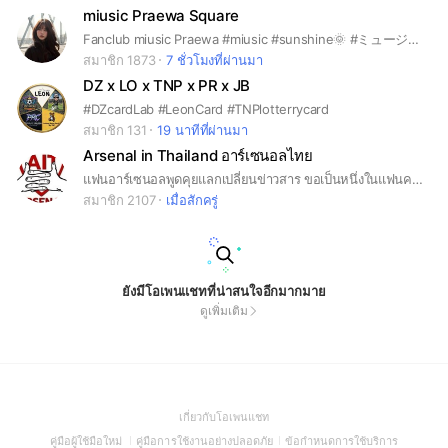
miusic Praewa Square
Fanclub miusic Praewa #miusic #sunshine🌞 #ミュージック #มิวสิค #หมานุ่ม #หมูนุ่ม คนรักน้องมิวสิคเข้ามาคุยกันได้นะ~
สมาชิก 1873
7 ชั่วโมงที่ผ่านมา
DZ x LO x TNP x PR x JB
#DZcardLab #LeonCard #TNPlotterrycard
สมาชิก 131
19 นาทีที่ผ่านมา
Arsenal in Thailand อาร์เซนอลไทย
แฟนอาร์เซนอลพูดคุยแลกเปลี่ยนข่าวสาร ขอเป็นหนึ่งในแฟนคลับ อาร์เซนอล #arsenal #Arsenalinthailand #ArsenalThailand #Odegaard #Saka #Ozil #Henry #Havertz #อาร์ซนอล #อาร์เซนอลไทย #Gyokeres #Arteta #Premierleague
สมาชิก 2107
เมื่อสักครู่
ยังมีโอเพนแชทที่น่าสนใจอีกมากมาย
ดูเพิ่มเติม
(Open
เกี่ยวกับโอเพนแชท
in
(Open
(Open
(Open
คู่มือผู้ใช้มือใหม่
คู่มือการใช้งานอย่างปลอดภัย
ข้อกำหนดการใช้บริการ