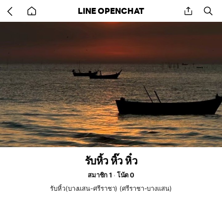
Go
share
se
LINE OPENCHAT
back
to
home
รับหิ้ว หิ๊ว หิ๋ว
สมาชิก 1
โน้ต 0
รับหิ้ว(บางแสน-ศรีราชา) (ศรีราชา-บางแสน)