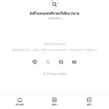
ยังมีโอเพนแชทที่น่าสนใจอีกมากมาย
ดูเพิ่มเติม
(Open
เกี่ยวกับโอเพนแชท
in
(Open
(Open
(Open
คู่มือผู้ใช้มือใหม่
คู่มือการใช้งานอย่างปลอดภัย
ข้อกำหนดการใช้บริการ
a
in
in
in
Go
Go
Go
new
Go
a
a
a
to
to
to
window)
to
new
new
new
Line
X
Facebook
Youtube
window)
window)
window)
(Open
(Open
(Open
(Open
© LY Corporation
in
in
in
in
a
a
a
a
new
new
new
new
window)
window)
window)
window)
หน้าหลัก
ค้นหา
คู่มือ