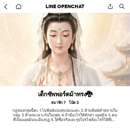
Go
share
se
LINE OPENCHAT
back
to
home
เด็กซัพพอร์ตม้าทรง🐉
สมาชิก 7
โน้ต 3
กฎของกลุ่มนี้ค่ะ 1.ไม่พิมพ์แบบสแปมนะคะ 2.ห้ามพิมพ์คำหยาบใน
กลุ่ม 3.ห้ามทะเลาะกันในกลุ่ม 4.ถ้ามีอะไรให้ทักหา แอดมิน 5.คน
ที่เป็นแอดมินจะมีมงกุฎ 6.ใส่ชื่อจริงและรูปโปรไฟล์อะไรก็ได้ที่เป็น
หน้าตัวเอง 7.ทำตามกฎทุกอย่าง 8.ถ้าผิดครั้งแรกก็จะเตือนแต่ถ้าผิด
ครั้งที่ 3 จะเตะออกทันทีค่ะ