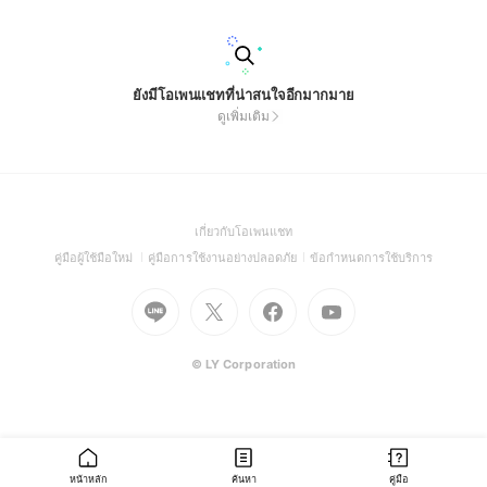
ยังมีโอเพนแชทที่น่าสนใจอีกมากมาย
ดูเพิ่มเติม
(Open
เกี่ยวกับโอเพนแชท
in
(Open
(Open
(Open
คู่มือผู้ใช้มือใหม่
คู่มือการใช้งานอย่างปลอดภัย
ข้อกำหนดการใช้บริการ
a
in
in
in
Go
Go
Go
new
Go
a
a
a
to
to
to
window)
to
new
new
new
Line
X
Facebook
Youtube
window)
window)
window)
(Open
(Open
(Open
(Open
© LY Corporation
in
in
in
in
a
a
a
a
new
new
new
new
window)
window)
window)
window)
หน้าหลัก
ค้นหา
คู่มือ