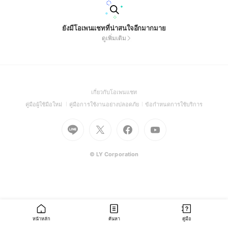
ยังมีโอเพนแชทที่น่าสนใจอีกมากมาย
ดูเพิ่มเติม
(Open
เกี่ยวกับโอเพนแชท
in
(Open
(Open
(Open
คู่มือผู้ใช้มือใหม่
คู่มือการใช้งานอย่างปลอดภัย
ข้อกำหนดการใช้บริการ
a
in
in
in
Go
Go
Go
new
Go
a
a
a
to
to
to
window)
to
new
new
new
Line
X
Facebook
Youtube
window)
window)
window)
(Open
(Open
(Open
(Open
© LY Corporation
in
in
in
in
a
a
a
a
new
new
new
new
window)
window)
window)
window)
หน้าหลัก
ค้นหา
คู่มือ