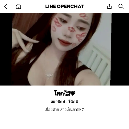
Go
share
se
LINE OPENCHAT
back
to
home
โสด🥰💗
สมาชิก 4
โน้ต 0
เอื่อยต่าย สาวเย็นชา🥺🥀