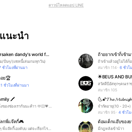
ดาวน์โหลดแอป LINE
ทแนะนำ
99night forsaken dandy's world fnaf 4เกมในแชทเดียว
ถ้าอยากเข้าก็เข้าม
กม/ปั่นๆ/(แชทนี้เล่นเกมทุกวัน)
ถ้าเข้าแล้วอยู่ไม่ได้
7 ชั่วโมงที่ผ่านมา
สมาชิก 114
6 ชั่วโ
🌟BEUS AND BUS
ลอย🏆
11 ชั่วโมงที่ผ่านมา
สมาชิก 105
mily 🖍️
มาเป็นส่วนหนึ่งของช่องเรากันนะค้าา 🫶🏻💗 ทุกคนรักๆ เลิ้ปๆกันเข้าไว้ ไม่ทะเลาะกันน ใครที่อยากเล่นด้วย แอดเรามาชื่อ impxmchanokk รับรักทุกคนน ด้อมนี้รับแอดมินตอนนี้ 3/3 คนน 🖍️ มาสมัครกันด้าย ต้องผ่านเกณฑ์✅✨(เค้าจะประเมินเอง) 👽
สมาชิก 95
4 ชั่วโม
โลกพี่แจ๊คกี้🎮
ด้อมเด็กแอ๊บของ
สวัสดีครับเด็กๆ พี่แจ๊คกี้เองคับบ แต่จะเรียกไรเรียกได้เลยยย มาสร้าวคอมมูที่น่ารักๆกันน้าาาา❤️🤏
มีกฎหลังเข้าน้าา