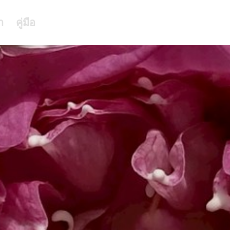
า
คู่มือ