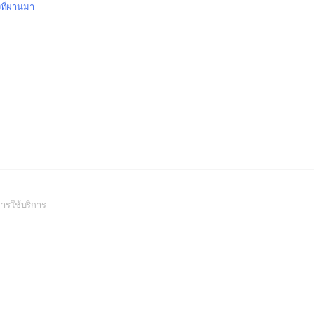
งที่ผ่านมา
(Open
ารใช้บริการ
in
a
new
window)