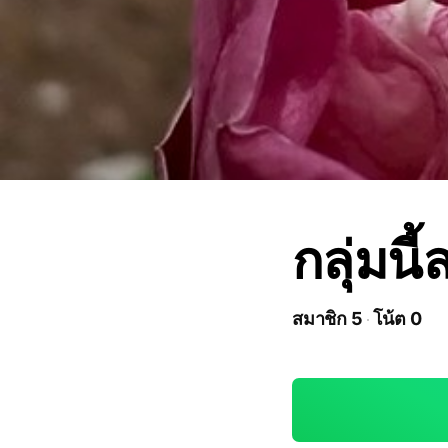
กลุ่มน
สมาชิก 5
โน้ต 0