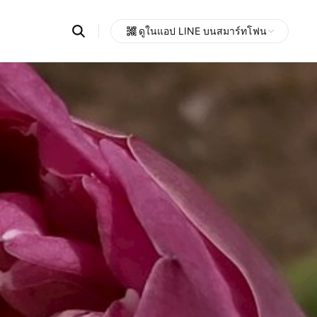
Search
ดูในแอป LINE บนสมาร์ทโฟน
OpenChats
Open
or
search
messages
area