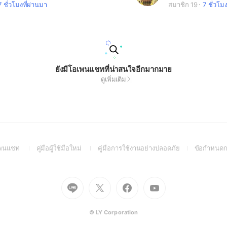
7 ชั่วโมงที่ผ่านมา
สมาชิก 19
7 ชั่วโม
ยังมีโอเพนแชทที่น่าสนใจอีกมากมาย
ดูเพิ่มเติม
(Open
(Open
(Open
อเพนแชท
คู่มือผู้ใช้มือใหม่
คู่มือการใช้งานอย่างปลอดภัย
ข้อกำหนดก
in
in
in
a
a
a
new
new
new
Go
Go
Go
Go
window)
window)
window)
to
to
to
to
Line
X
Facebook
Youtube
(Open
(Open
(Open
(Open
© LY Corporation
in
in
in
in