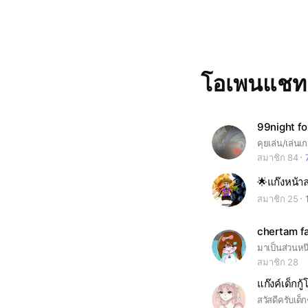
โอเพนแช
คุยเล่น/เล่นเ
สมาชิก 84
🌟แก๊งหน้า
สมาชิก 25
chertam fa
สมาชิก 28
แก๊งค์เด็กกู้