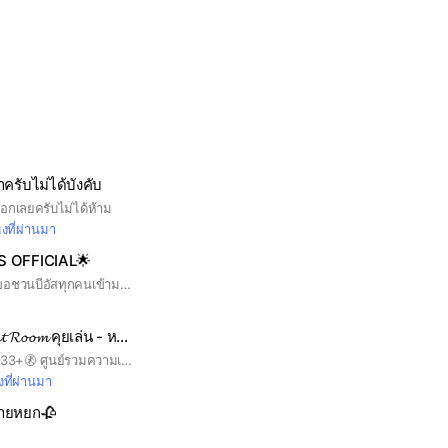
าครับไม่ได้บังคับ
ก็ออกเลยครับไม่ได้ห้าม
มงที่ผ่านมา
 OFFICIAL🌟
สวัสดีบีอัสทุกๆคนเราขอชวนบีอัสทุกคนเข้ามาร่วมกันอยู่ในกล่มนี้คุยเรื่องบัสด้วยกันน้าาาา ขอหนึ่งอย่าง ทุกคนต้องตั้งโปรไฟล์เป็นรูปคนที่เมนในวงนะ 10คนแรกแอด *กฎกลุ่มเราก็เหมื่อนกฎกลุ่มอื่นเลยนะจ๊ะ*#BUS because of you i shine # BEUS #BE WITH BUS # LETS ALL BE FRIENDS
🌜🌠𝓣𝓱𝓮 𝓜𝓲𝓭𝓷𝓲𝓰𝓱𝓽 𝓡𝓸𝓸𝓶 คุยเล่น - หาเพื่อน หาแฟน (24ชม.)🗿
จำกัดอายุ(10 - 20+) 33+🚷 ศูนย์รวมความเป็นคน และมีแพะรับบาป แอดใหญ่รับคำปรึกษา อะไรต่างๆ กันได้🛂 ห้องนี้อยู่กันแบบครอบครัว + แอดใหญ่ดีดๆᕙ⁠(͡⁠°⁠‿⁠ ͡⁠°⁠)ᕙ🗯🗯 🥸🤳กฎคือ - เรื้อนได้บ้าง แต่อย่ารบกวน⛔ คนที่ไม่อยากเล่นด้วยnot all🛑 จะมีคำหยาบ สบถบ้างบางท่านระวัง กันด้วย🙏🙏🙏🙏❤️‍🩹 เพื่อความปลอดภัยของทุกๆท่าน✔️ - จะใ่ส่หน้าเรียลได้หรือไม่ แล้วแต่สะดวก ⚠️ไม่ตั้ง🔞 เกินไป - ห้ามทะเลาะกันเกินไป มีอะไรแจ้งแอดได้เลย✔️ ถ้าหากเกิดเหตุการณ์ไม่ดีอีกจะมีการเตือน⚠️ - ส่งมีมกันได้ เนื่องจากห้องนี้มีแต่เด็กๆ เพื่อความสร้างสรรค์ สนุกสนานแอดจะได้รู้สึกสนุกด้วย✔️ ขอให้เข้าร่วมอพช.เราอย่างสนุก〰️💤
งที่ผ่านมา
ยายหยก🥀