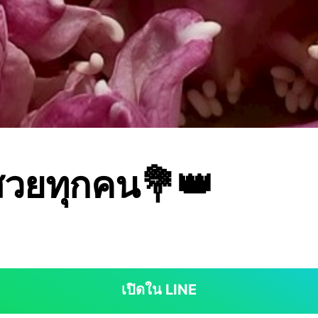
ี้สวยทุกคน💐👑
เปิดใน LINE