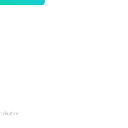
(Open
ารใช้บริการ
in
a