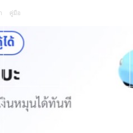
า
คู่มือ