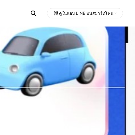
Search
ดูในแอป LINE บนสมาร์ทโฟน
OpenChats
Open
or
search
messages
area