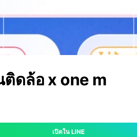
ินติดล้อ x one m
เปิดใน LINE