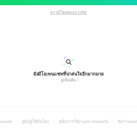
ดาวน์โหลดแอป LINE
ยังมีโอเพนแชทที่น่าสนใจอีกมากมาย
ดูเพิ่มเติม
(Open
(Open
(Open
อเพนแชท
คู่มือผู้ใช้มือใหม่
คู่มือการใช้งานอย่างปลอดภัย
ข้อกำหนดก
in
in
in
a
a
a