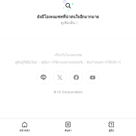
ยังมีโอเพนแชทที่น่าสนใจอีกมากมาย
ดูเพิ่มเติม
(Open
เกี่ยวกับโอเพนแชท
in
(Open
(Open
(Open
คู่มือผู้ใช้มือใหม่
คู่มือการใช้งานอย่างปลอดภัย
ข้อกำหนดการใช้บริการ
a
in
in
in
Go
Go
Go
new
Go
a
a
a
to
to
to
window)
to
new
new
new
Line
X
Facebook
Youtube
window)
window)
window)
(Open
(Open
(Open
(Open
© LY Corporation
in
in
in
in
a
a
a
a
new
new
new
new
window)
window)
window)
window)
หน้าหลัก
ค้นหา
คู่มือ