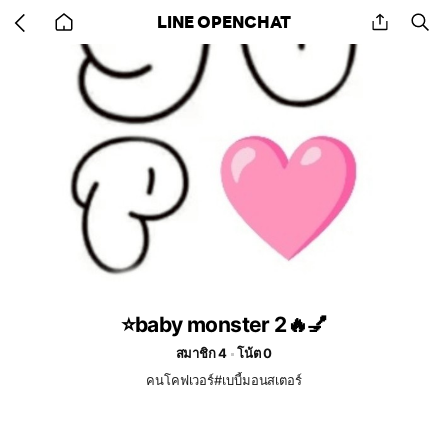
Go
share
se
LINE OPENCHAT
back
to
home
⭐baby monster 2🔥💅
สมาชิก 4
โน้ต 0
คนโคฟเวอร์#เบบี้มอนสเตอร์