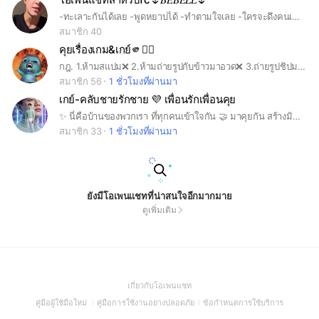
-ทะเลาะกันได้เลย -พูดหยาบได้ -ทำตามใจเลย -ใครจะดึงคนเข้ากลุ่มบอกเบลก่อนนะจ้ะ -แจ้งอายุชื่อและก็บอกด้วยว่าต้อกๆชื่ออะไรจะไปหนับหนุน -ขายอะไรในกลุ่มก็ได้ -วิดีโอคอได้แต่บอกเบลก่อน -เดี๋ยวเบลจะมาบอกว่าเล่นเกมกันตอนไหนและวิดีโอคอเล่นเกม -ทุกคนสามารถตั้งชื่อบอทตัวเองได้เลย
สมาชิก 40
คุยเรื่องเกม&เกย์🫵❤️‍🔥
กฎ. 1.ห้ามสแปม❌ 2.ห้ามถ่ายรูปกับข้าวมาอวด❌ 3.ถ่ายรูปชิปมาได้✔️ 4.แปะงานได้✔️ 5.ห้ามมีเรื่องทะเลาะวิวาทกันในกลุ่ม❌ (ยกเว้นแอดมิน🥰) 6.ห้ามจีบกัน❌ 7.ห้ามพูดคำหยาบ❌ 8.ห้ามเบียดเรือ❌ สนับสนุนเรือ✔️ 9.ห้ามสวนโพ❌ สนับสนุนโพ✔️ 10.ห้ามเทรซรูปคนอื่นค่ะ!!!!❌ 11.ส่งรูปแปะงาน R34 ได้นะคะ แต่เบลอไว้ด้วยค่ะ!✔️ . แอดมันไร้สาระนะจ้ะ😘 ขอให้คุยกันดีๆนะคะ💖 #เก#เบียว#ชิป
สมาชิก 56
1 ชั่วโมงที่ผ่านมา
เกย์-คลับชายรักชาย 💜 เพื่อนรักเพื่อนคุย
✨ นี่คือบ้านของพวกเรา ที่ทุกคนเข้าใจกัน 🤝 มาคุยกัน สร้างมิตรภาพ ความผูกพันด้วยใจจริง ✨❌ ห้ามเรื่อง 18+ และความรุนแรง เคารพกันและกัน และ ขอให้ทุกคนเจอเพื่อนดีๆ และมีความสุขที่นี่เสมอ 💙
สมาชิก 33
1 ชั่วโมงที่ผ่านมา
ยังมีโอเพนแชทที่น่าสนใจอีกมากมาย
ดูเพิ่มเติม
(Open
เกี่ยวกับโอเพนแชท
in
(Open
(Open
(Open
คู่มือผู้ใช้มือใหม่
คู่มือการใช้งานอย่างปลอดภัย
ข้อกำหนดการใช้บริการ
a
in
in
in