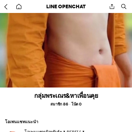
Go
share
se
LINE OPENCHAT
back
to
home
กลุ่มพระเณร&หาเพื่อนคุย
สมาชิก 86
โน้ต 0
โอเพนแชทแนะนำ
โอเพนแชทสำหรับfc🌷𝐵𝐸𝐵𝐸𝐿𝐿🌷