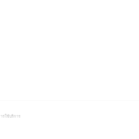
(Open
ารใช้บริการ
in
a
new