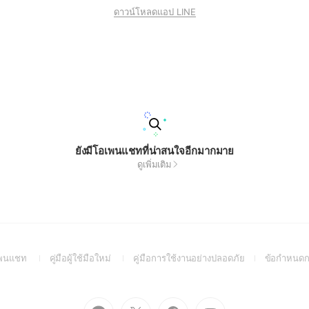
ดาวน์โหลดแอป LINE
ยังมีโอเพนแชทที่น่าสนใจอีกมากมาย
ดูเพิ่มเติม
(Open
(Open
(Open
อเพนแชท
คู่มือผู้ใช้มือใหม่
คู่มือการใช้งานอย่างปลอดภัย
ข้อกำหนดก
in
in
in
a
a
a
new
new
new
Go
Go
Go
Go