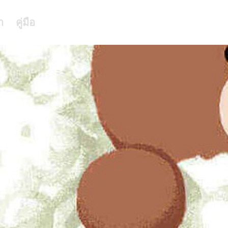
า
คู่มือ