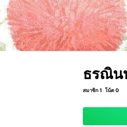
ธรณิน
สมาชิก 1
โน้ต 0