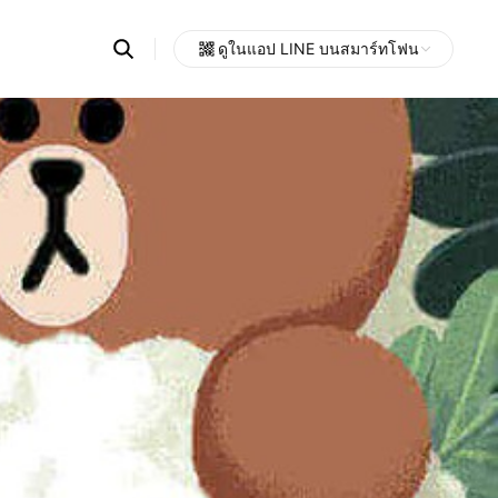
Search
ดูในแอป LINE บนสมาร์ทโฟน
OpenChats
Open
or
search
messages
area