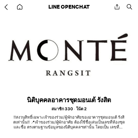
Go
share
se
LINE OPENCHAT
back
to
home
นิติบุคคลอาคารชุดมอนเต้ รังสิต
สมาชิก 330
โน้ต 2
‼️สงวนสิทธิ์เฉพาะเจ้าของร่วม/ผู้พักอาศัยของอาคารชุดมอนเต้ รังสิ
ตเท่านั้น‼️ 📍เจ้าของร่วม/ผู้พักอาศัย ต้องใช้ชื่อเล่นเป็นเลขที่ห้องชุด
และชื่อ ตรงตามฐานข้อมูลของนิติบุคคลฯเท่านั้น โดยเป็น เลขที่ห้อ
ง/ชื่อจริง ตัวอย่าง 246/546 คิณณ์ณภัทร