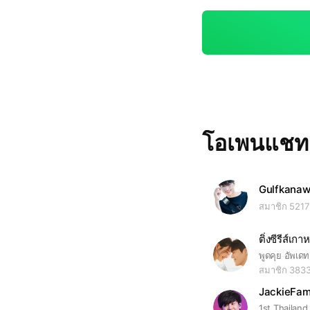
โอเพนแช
Gulfkanawu
สมาชิก 5217
ติ่งซีรีส์เกา
พูดคุย อัพเดท 
สมาชิก 383
JackieFam
1st Thailand