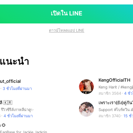
เปิดใน LINE
ดาวน์โหลดแอป LINE
ทแนะนำ
KengOfficialTH
t_official
Keng Harit / #kengj
3 ชั่วโมงที่ผ่านมา
สมาชิก 3564
4 ชั่
หลี 🇰🇷
เพราะเรา(ยัง)คู่ก
รีวิวซีรีส์เกาหลีน่าดู✨
3
4 ชั่วโมงที่ผ่านมา
สมาชิก 3740
15 ชั
 🌻
 FanBase for Jackie Jackrin