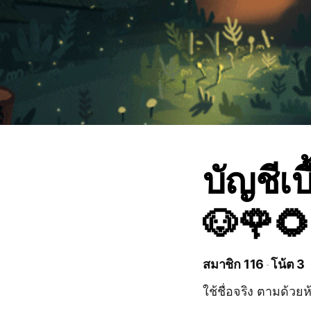
บัญชีเบ
🐶🌹
สมาชิก 116
โน้ต 3
ใช้ชื่อจริง ตามด้วย