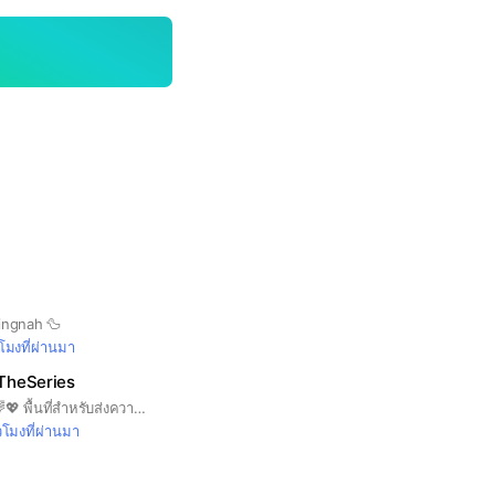
ingnah 🦆
วโมงที่ผ่านมา
ันTheSeries
Support #ไบร์ทวิน 🌈💖 พื้นที่สำหรับส่งความฟินจิ้นพูดคุยซีรีส์ #เพราะเราคู่กัน #คั่นกู #ยังคั่นกู #ทีมสารวัตร #ทีมไทน์ พร้อมอัพเดทตารางงาน + ผลงานต่าง ๆ ทุกวัน ⚘
่วโมงที่ผ่านมา