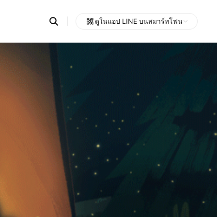
Search
ดูในแอป LINE บนสมาร์ทโฟน
OpenChats
Open
or
search
messages
area