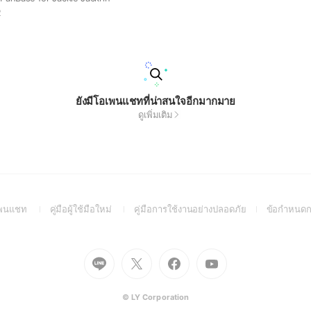
2
ยังมีโอเพนแชทที่น่าสนใจอีกมากมาย
ดูเพิ่มเติม
(Open
(Open
(Open
อเพนแชท
คู่มือผู้ใช้มือใหม่
คู่มือการใช้งานอย่างปลอดภัย
ข้อกำหนดก
in
in
in
a
a
a
new
new
new
Go
Go
Go
Go
window)
window)
window)
to
to
to
to
Line
X
Facebook
Youtube
(Open
(Open
(Open
(Open
© LY Corporation
in
in
in
in