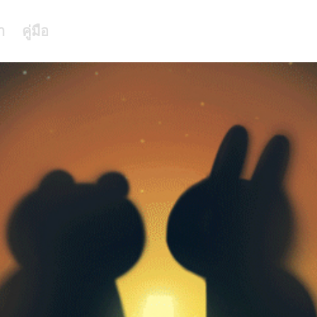
า
คู่มือ