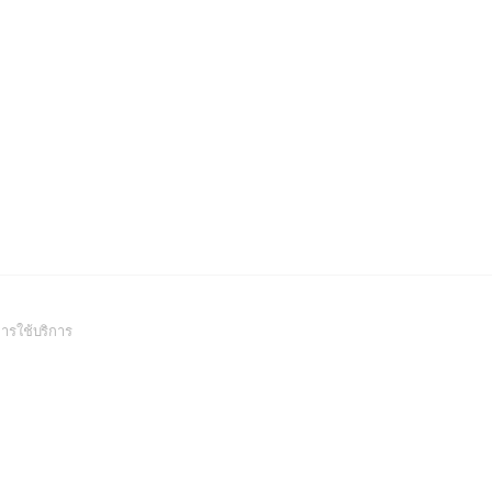
(Open
ารใช้บริการ
in
a
new
window)