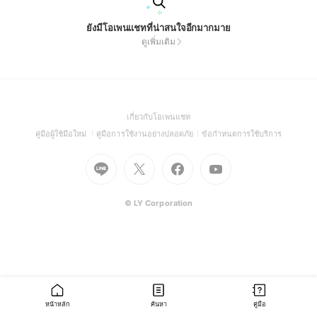
ยังมีโอเพนแชทที่น่าสนใจอีกมากมาย
ดูเพิ่มเติม
(Open
เกี่ยวกับโอเพนแชท
in
(Open
(Open
(Open
คู่มือผู้ใช้มือใหม่
คู่มือการใช้งานอย่างปลอดภัย
ข้อกำหนดการใช้บริการ
a
in
in
in
Go
Go
Go
new
Go
a
a
a
to
to
to
window)
to
new
new
new
Line
X
Facebook
Youtube
window)
window)
window)
(Open
(Open
(Open
(Open
© LY Corporation
in
in
in
in
a
a
a
a
new
new
new
new
window)
window)
window)
window)
หน้าหลัก
ค้นหา
คู่มือ