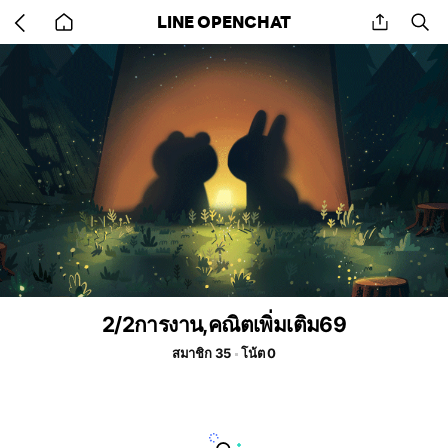
Go
share
se
LINE OPENCHAT
back
to
home
2/2การงาน,คณิตเพิ่มเติม69
สมาชิก 35
โน้ต 0