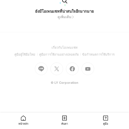
ยังมีโอเพนแชทที่น่าสนใจอีกมากมาย
ดูเพิ่มเติม
(Open
เกี่ยวกับโอเพนแชท
in
(Open
(Open
(Open
คู่มือผู้ใช้มือใหม่
คู่มือการใช้งานอย่างปลอดภัย
ข้อกำหนดการใช้บริการ
a
in
in
in
Go
Go
Go
new
Go
a
a
a
to
to
to
window)
to
new
new
new
Line
X
Facebook
Youtube
window)
window)
window)
(Open
(Open
(Open
(Open
© LY Corporation
in
in
in
in
a
a
a
a
new
new
new
new
window)
window)
window)
window)
หน้าหลัก
ค้นหา
คู่มือ