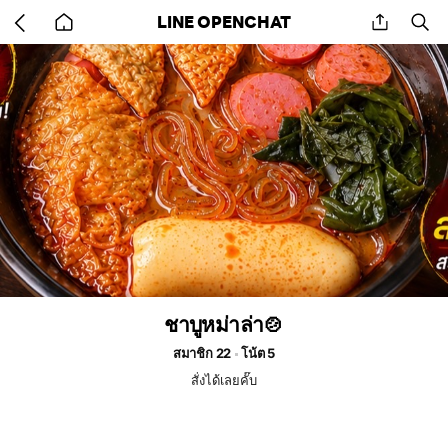
Go
share
se
LINE OPENCHAT
back
to
home
ชาบูหม่าล่า🍲
สมาชิก 22
โน้ต 5
สั่งได้เลยคั๊บ