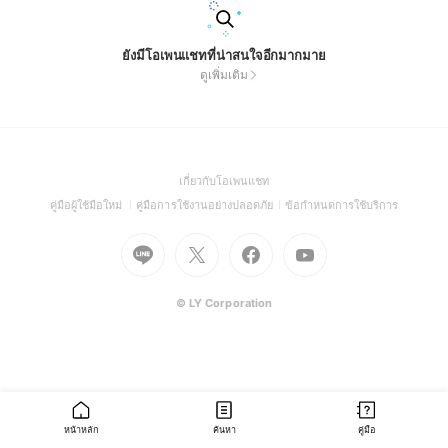
ยังมีโอเพนแชทที่น่าสนใจอีกมากมาย
ดูเพิ่มเติม
(Open
เกี่ยวกับโอเพนแชท
in
(Open
(Open
(Open
คู่มือผู้ใช้มือใหม่
คู่มือการใช้งานอย่างปลอดภัย
ข้อกำหนดการใช้บริการ
a
in
in
in
Go
Go
Go
new
Go
a
a
a
to
to
to
window)
to
new
new
new
Line
X
Facebook
Youtube
window)
window)
window)
(Open
(Open
(Open
(Open
© LY Corporation
in
in
in
in
a
a
a
a
new
new
new
new
window)
window)
window)
window)
หน้าหลัก
ค้นหา
คู่มือ