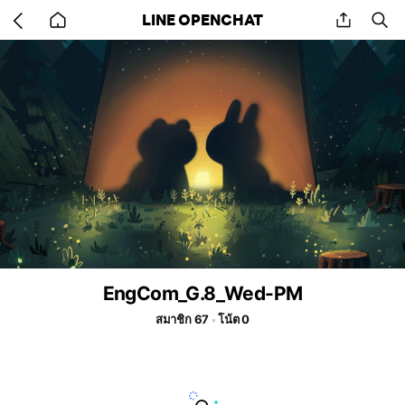
Go
share
se
LINE OPENCHAT
back
to
home
EngCom_G.8_Wed-PM
สมาชิก 67
โน้ต 0