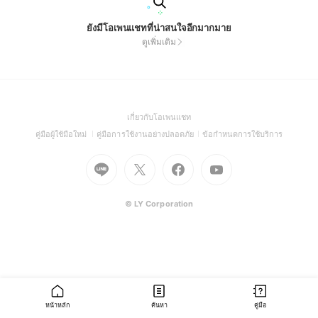
ยังมีโอเพนแชทที่น่าสนใจอีกมากมาย
ดูเพิ่มเติม
(Open
เกี่ยวกับโอเพนแชท
in
(Open
(Open
(Open
คู่มือผู้ใช้มือใหม่
คู่มือการใช้งานอย่างปลอดภัย
ข้อกำหนดการใช้บริการ
a
in
in
in
Go
Go
Go
new
Go
a
a
a
to
to
to
window)
to
new
new
new
Line
X
Facebook
Youtube
window)
window)
window)
(Open
(Open
(Open
(Open
© LY Corporation
in
in
in
in
a
a
a
a
new
new
new
new
window)
window)
window)
window)
หน้าหลัก
ค้นหา
คู่มือ