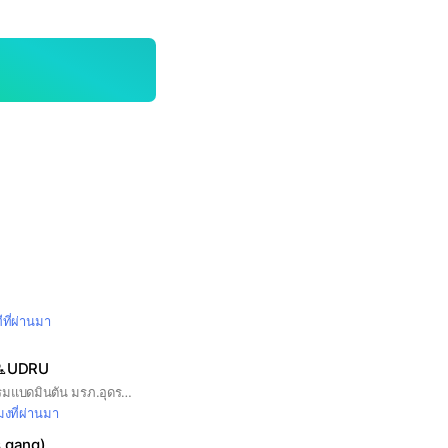
ที่ผ่านมา
🏸UDRU
"ยินดีต้อนรับเข้าสู่ชมรมแบดมินตัน มรภ.อุดรธานี" 🏸✨ นี่คือพื้นที่ส่วนกลางสำหรับนักศึกษาและบุคลากร มรภ.อุดรธานี ที่มีใจรักในการตีแบดมินตัน! 💚💛
มงที่ผ่านมา
's gang)