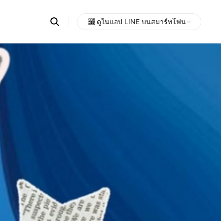
Search
ดูในแอป LINE บนสมาร์ทโฟน
OpenChats
Open
or
search
messages
area