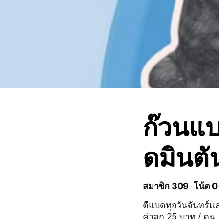
ก๊วนแบด
ดมินตั
สมาชิก 309
โน้ต 0
ตีแบดทุกวันจันทร์แ
ค่าลูก 25 บาท / คน