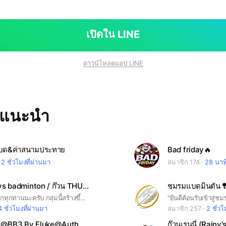
เปิดใน LINE
ดาวน์โหลดแอป LINE
ทแนะนำ
กแบด&ค่าสนามประทาย
Bad friday🔥
2 ชั่วโมงที่ผ่านมา
สมาชิก 174
28 นาที
สนาม 7 days badminton / ก๊วน THUNDERBOLT 🏸⚡ เช้า/ดึก
ชมรมแบดมินตัน 
🙏สวัสดีสมาชิกทุกท่านนะครับ กลุ่มนี้สร้างขึ้นมาเพื่อร่วมก๊วนแบดมินตัน หาเพื่อนออกกำลังกาย ขอให้สมาชิกทุกท่านที่เข้ามาพูดคุยกันได้ คุยด้วยความสุภาพ มีมารยาท ไม่ Toxic ต่อกันนะครับ - ก๊วนรับตั้งแต่มือใหม่🙋‍♂️ เพิ่งเริ่มเล่น หัดเล่น มาจอยกันได้สนุกๆ เฮฮา หรือมือกลาง มือหนักที่ตีเกมเป็นก็มาร่วมก๊วนกันได้นะครับ มีน้ำใจต่อกัน ไม่โทษกันน๊าา 💓 สนาม 7 days badminton รอบเช้า 🏟️(7 วัน วันจันทร์ถึงอาทิตย์🔥) ⏰ 10.00 - 13.00 น.⏰ รอบบ่าย 🏟️(7 วัน วันจันทร์ถึงอาทิตย์🔥) ⏰ 14.00 - 17.00 น.⏰ รอบดึก 🏟️ (🟨วันจันทร์🟨) ⏰ 20.00 - 23.00++น.⏰ 📍ผู้จัดก๊วน THUNDERBOLT 🏸⚡ น้องปั๋ง📍 ปล. ติดต่อสอบถามส่วนตัว - Line ID : pung_pt - FB : pontouch sukpornwittawat - TELL : 064 717 1817 (ปั๋ง)
4 ชั่วโมงที่ผ่านมา
สมาชิก 257
2 ชั่วโ
 @BB3 By Fluke@Auth
ก๊วนเรนนี่ (Rainy