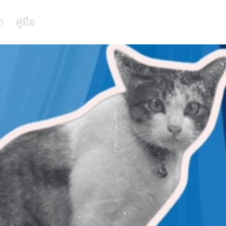
า
คู่มือ