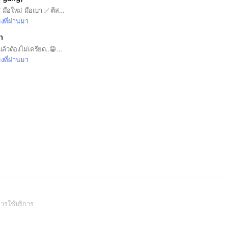
👉ตี 1 เซ็ท 21 แต้ม ✅ มือใหม่ มือเบา ✅ ตีสนุก ออกกำลังกาย ✅ มือหนักที่คุมได้ เล่นกับมือเบาได้ ❌ กรณียกเลิก/นำชื่อออก รบกวนแจ้งก่อน 13:00 น. เพื่อให้ท่านอื่นมีเวลาตัดสินใจต่อ เพื่อไม่ให้เสียสิทธิ์ของท่านอื่น ขอบคุณครับ🙏🏻 ❌ งดเสริฟยิงนะครับ
มงที่ผ่านมา
n
ตีเล่น ตีเบา ตีเอาฮา ตีแล้วต้องไม่เครียด..😁😁😁😁😁
มงที่ผ่านมา
(Open
ารใช้บริการ
in
a