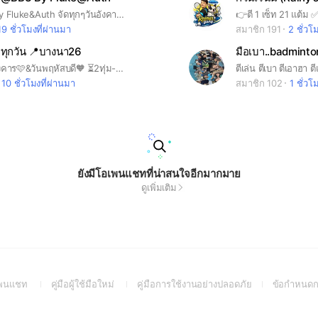
ก๊วนแมวดำ By Fluke&Auth จัดทุกๆวันอังคาร เวลา 20:00-23:00 ณ สนามแบดมินตัน BB3 Center point
19 ชั่วโมงที่ผ่านมา
สมาชิก 191
2 ชั่วโ
ทุกวัน 📍บางนา26
มือเบา..badminto
ก๊วนแบดวันอังคาร🩷&วันพฤหัสบดี🧡 ⏳2ทุ่ม-5ทุ่ม Buffet230฿ 📍สนามแบดบางนา26(ตรงข้ามเซ็นทรัลบางนา)
10 ชั่วโมงที่ผ่านมา
สมาชิก 102
1 ชั่วโ
ยังมีโอเพนแชทที่น่าสนใจอีกมากมาย
ดูเพิ่มเติม
(Open
(Open
(Open
อเพนแชท
คู่มือผู้ใช้มือใหม่
คู่มือการใช้งานอย่างปลอดภัย
ข้อกำหนดก
in
in
in
a
a
a