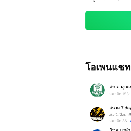
โอเพนแช
จ่ายค่าลู
สมาชิก 153
สมาชิก 36
ก๊วนแมวดำ