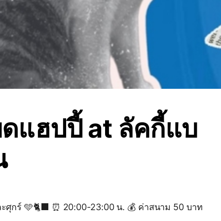
แฮปปี้ at ลัคกี้แบ
น
ละศุกร์ 🩵🐈‍⬛ ⏰ 20:00-23:00 น. 💰 ค่าสนาม 50 บาท