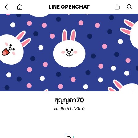
Go
share
se
LINE OPENCHAT
back
to
home
สุญญตา70
สมาชิก 61
โน้ต 0