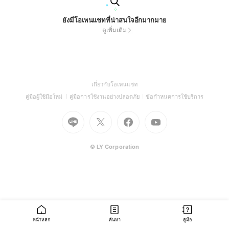
ยังมีโอเพนแชทที่น่าสนใจอีกมากมาย
ดูเพิ่มเติม
(Open
เกี่ยวกับโอเพนแชท
in
(Open
(Open
(Open
คู่มือผู้ใช้มือใหม่
คู่มือการใช้งานอย่างปลอดภัย
ข้อกำหนดการใช้บริการ
a
in
in
in
Go
Go
Go
new
Go
a
a
a
to
to
to
window)
to
new
new
new
Line
X
Facebook
Youtube
window)
window)
window)
(Open
(Open
(Open
(Open
© LY Corporation
in
in
in
in
a
a
a
a
new
new
new
new
window)
window)
window)
window)
หน้าหลัก
ค้นหา
คู่มือ