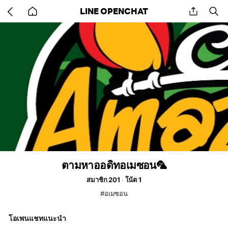
Go
share
se
LINE OPENCHAT
back
to
home
ตามหาออดิทอเมซอน🦜
สมาชิก 201
โน้ต 1
#อเมซอน
โอเพนแชทแนะนำ