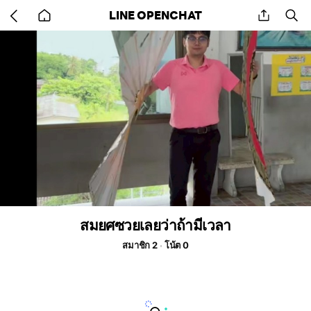
Go
share
se
LINE OPENCHAT
back
to
home
สมยศซวยเลยว่าถ้ามีเวลา
สมาชิก 2
โน้ต 0