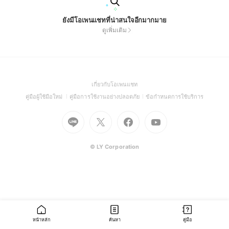
ยังมีโอเพนแชทที่น่าสนใจอีกมากมาย
ดูเพิ่มเติม
(Open
เกี่ยวกับโอเพนแชท
in
(Open
(Open
(Open
คู่มือผู้ใช้มือใหม่
คู่มือการใช้งานอย่างปลอดภัย
ข้อกำหนดการใช้บริการ
a
in
in
in
Go
Go
Go
new
Go
a
a
a
to
to
to
window)
to
new
new
new
Line
X
Facebook
Youtube
window)
window)
window)
(Open
(Open
(Open
(Open
© LY Corporation
in
in
in
in
a
a
a
a
new
new
new
new
window)
window)
window)
window)
หน้าหลัก
ค้นหา
คู่มือ